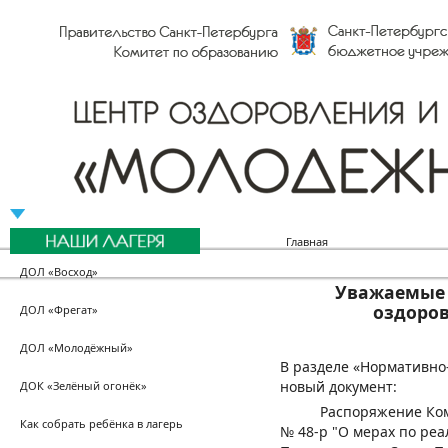
Главная
ДОЛ «Восход»
Уважаемые 
оздоров
ДОЛ «Фрегат»
ДОЛ «Молодёжный»
В разделе «Нормативн
новый документ:
ДОК «Зелёный огонёк»
Распоряжение Комите
Как собрать ребёнка в лагерь
№ 48-р "О мерах по ре